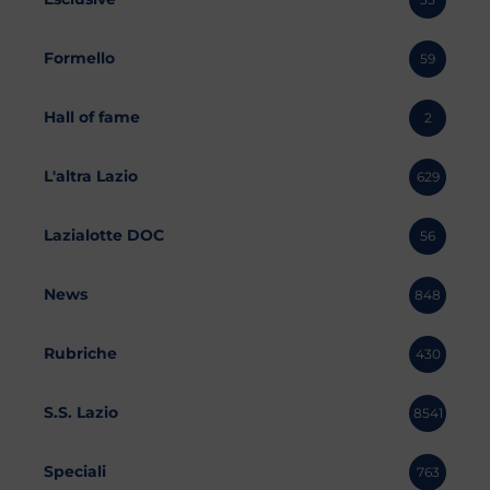
Formello
59
Hall of fame
2
L'altra Lazio
629
Lazialotte DOC
56
News
848
Rubriche
430
S.S. Lazio
8541
Speciali
763