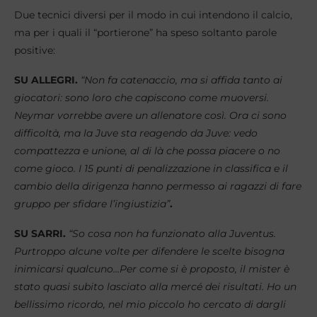
Due tecnici diversi per il modo in cui intendono il calcio,
ma per i quali il “portierone” ha speso soltanto parole
positive:
SU ALLEGRI.
“Non fa catenaccio, ma si affida tanto ai
giocatori: sono loro che capiscono come muoversi.
Neymar vorrebbe avere un allenatore così. Ora ci sono
difficoltà, ma la Juve sta reagendo da Juve: vedo
compattezza e unione, al di là che possa piacere o no
come gioco. I 15 punti di penalizzazione in classifica e il
cambio della dirigenza hanno permesso ai ragazzi di fare
gruppo per sfidare l’ingiustizia”
.
SU SARRI.
“So cosa non ha funzionato alla Juventus.
Purtroppo alcune volte per difendere le scelte bisogna
inimicarsi qualcuno…Per come si è proposto, il mister è
stato quasi subito lasciato alla mercé dei risultati. Ho un
bellissimo ricordo, nel mio piccolo ho cercato di dargli