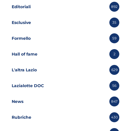
Editoriali
892
Esclusive
35
Formello
59
Hall of fame
2
L'altra Lazio
629
Lazialotte DOC
56
News
847
Rubriche
430