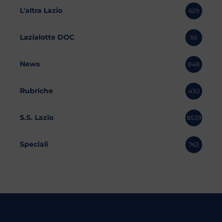
L'altra Lazio
629
Lazialotte DOC
56
News
848
Rubriche
430
S.S. Lazio
8539
Speciali
763