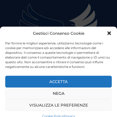
Gestisci Consenso Cookie
Per fornire le migliori esperienze, utilizziamo tecnologie come i
cookie per memorizzare e/o accedere alle informazioni del
dispositivo. Il consenso a queste tecnologie ci permetterà di
elaborare dati come il comportamento di navigazione o ID unici su
questo sito. Non acconsentire o ritirare il consenso può influire
negativamente su alcune caratteristiche e funzioni.
©2023 Tutti i diritti riservati
Lazio Live TV
Testata Giornalistica - Autorizzazione Tribunale di Roma
ACCETTA
n°85/2022 - Direttore Responsabile: Francesco Vergovich
NEGA
Privacy
|
Pubblicità
|
Termini e Condizioni
|
Cookie
VISUALIZZA LE PREFERENZE
Cookie Policy
Privacy