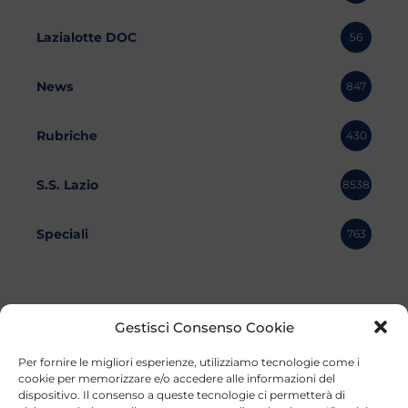
Lazialotte DOC
56
News
847
Rubriche
430
S.S. Lazio
8538
Speciali
763
Gestisci Consenso Cookie
Per fornire le migliori esperienze, utilizziamo tecnologie come i
cookie per memorizzare e/o accedere alle informazioni del
dispositivo. Il consenso a queste tecnologie ci permetterà di