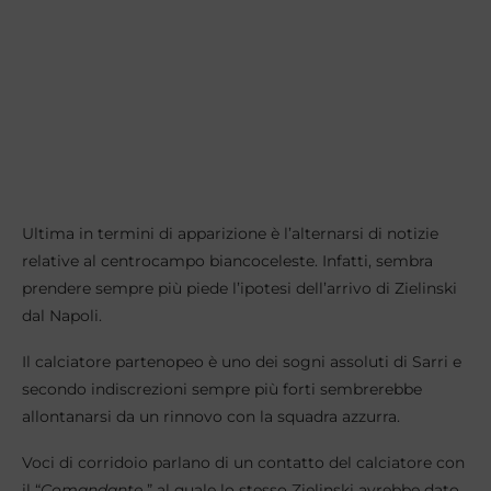
Ultima in termini di apparizione è l’alternarsi di notizie
relative al centrocampo biancoceleste. Infatti, sembra
prendere sempre più piede l’ipotesi dell’arrivo di Zielinski
dal Napoli.
Il calciatore partenopeo è uno dei sogni assoluti di Sarri e
secondo indiscrezioni sempre più forti sembrerebbe
allontanarsi da un rinnovo con la squadra azzurra.
Voci di corridoio parlano di un contatto del calciatore con
il “
Comandante
” al quale lo stesso Zielinski avrebbe dato