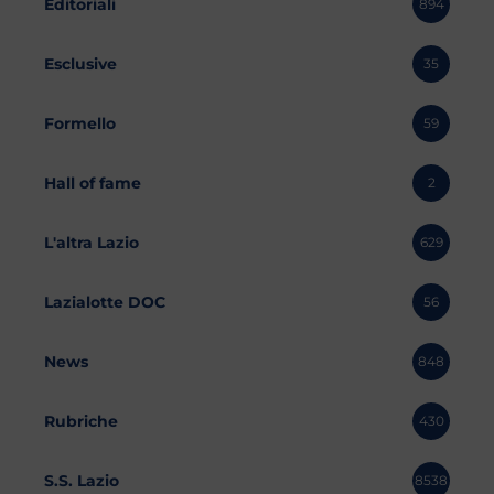
Editoriali
894
Esclusive
35
Formello
59
Hall of fame
2
L'altra Lazio
629
Lazialotte DOC
56
News
848
Rubriche
430
S.S. Lazio
8538