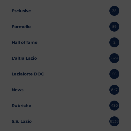
Esclusive
35
Formello
59
Hall of fame
2
L'altra Lazio
629
Lazialotte DOC
56
News
847
Rubriche
430
S.S. Lazio
8538