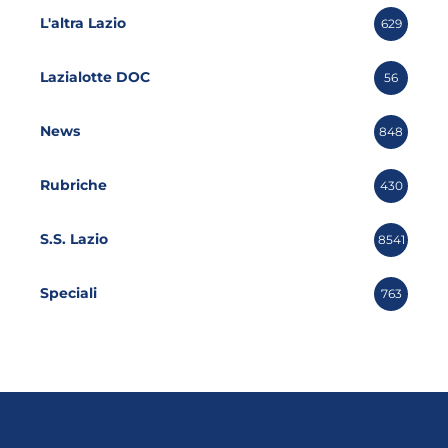
L'altra Lazio
629
Lazialotte DOC
56
News
848
Rubriche
430
S.S. Lazio
8541
Speciali
763