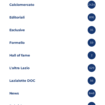
Calciomercato
2434
Editoriali
895
Esclusive
35
Formello
59
Hall of fame
2
L'altra Lazio
629
Lazialotte DOC
56
News
848