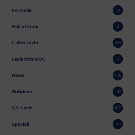
Formello
59
Hall of fame
2
L'altra Lazio
629
Lazialotte DOC
56
News
848
Rubriche
430
S.S. Lazio
8539
Speciali
763