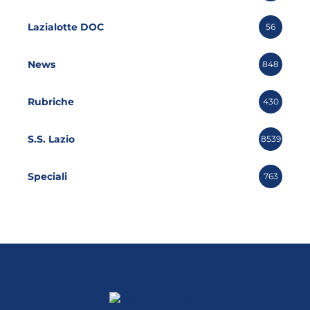
Lazialotte DOC
56
News
848
Rubriche
430
S.S. Lazio
8539
Speciali
763