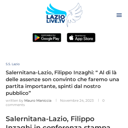
S.S. Lazio
Salernitana-Lazio, Filippo Inzaghi: “ Al di là
delle assenze son convinto che faremo una
partita importante, spinti dal nostro
pubblico”
written by
Mauro Maniccia
Novembre 24, 2023
0
comments
Salernitana-Lazio, Filippo
Inzaghi in conferenza stampa