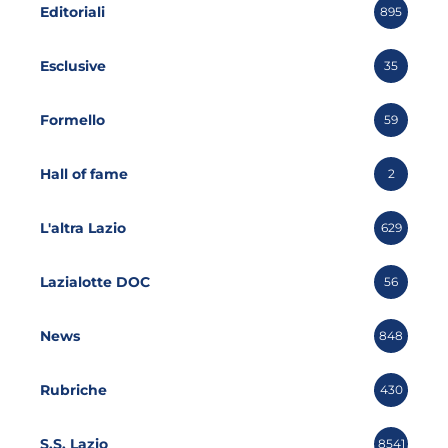
Editoriali
895
Esclusive
35
Formello
59
Hall of fame
2
L'altra Lazio
629
Lazialotte DOC
56
News
848
Rubriche
430
S.S. Lazio
8541