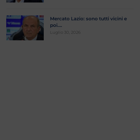
Mercato Lazio: sono tutti vicini e
poi….
Luglio 30, 2026