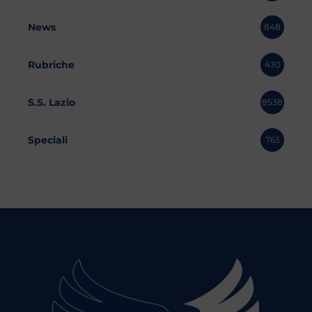
News
848
Rubriche
430
S.S. Lazio
8538
Speciali
763