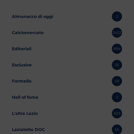
Almanacco di oggi
2
Calciomercato
2432
Editoriali
894
Esclusive
35
Formello
59
Hall of fame
2
L'altra Lazio
629
Lazialotte DOC
56