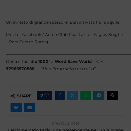
Un innesto di grande spessore. Ben arrivata fra le aquile!
(Fonte: Facebook / Aereo Club Real Lazio – Eagles Knights
– Para Centro Roma)
———————————————————————————————
Dona il tuo “
5 x 1000
” a
Word Save World
– C F
97966570588
– “
Una firma salva una vita”. –
0
SHARE
previous post
Calciomercato Lazio, una pretendente per un giovane