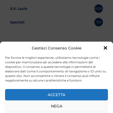
S.S. Lazio
8538
Speciali
763
Gestisci Consenso Cookie
Per fornire le migliori esperienze, utilizziamo tecnologie come i
cookie per memorizzare e/o accedere alle informazioni del
dispositivo. Il consenso a queste tecnologie ci permetterà di
elaborare dati come il comportamento di navigazione o ID unici su
questo sito. Non acconsentire o ritirare il consenso può influire
negativamente su alcune caratteristiche e funzioni.
©2023 Tutti i diritti riservati
Lazio Live TV
Testata Giornalistica - Autorizzazione Tribunale di Roma
ACCETTA
n°85/2022 - Direttore Responsabile: Francesco Vergovich
NEGA