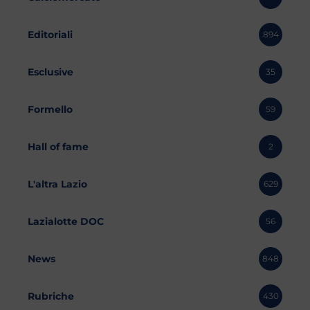
Editoriali
894
Esclusive
35
Formello
59
Hall of fame
2
L'altra Lazio
629
Lazialotte DOC
56
News
848
Rubriche
430