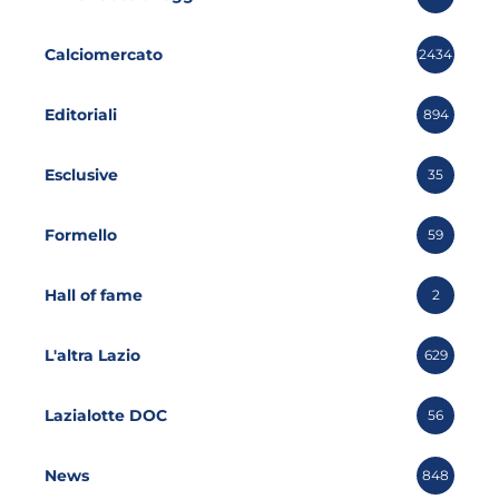
Calciomercato
2434
Editoriali
894
Esclusive
35
Formello
59
Hall of fame
2
L'altra Lazio
629
Lazialotte DOC
56
News
848