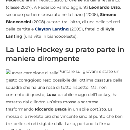
Federico Ianni
, neoacquisto proveniente dalla Tevere Eur
(classe 2007). A Federico vanno aggiunti
Leonardo Urso
,
secondo portiere cresciuto nella Lazio ( 2008),
Simone
Bianconcini
(2008) autore, tra l’altro, di una delle sei reti
della partita e
Clayton Lanting
(2009), fratello di
Kyle
Lanting
(una vita in biancoceleste).
La Lazio Hockey su prato parte in
maniera dirompente
Puntare sui giovani è stato un
gesto coraggioso reso possibile dall’ottima ossatura della
squadra che ha una rosa di tutto rispetto. Ma, non
contento di questo,
Luca
da abile mago dell’hockey, ha
estratto dal cilindro un’altra mossa a sorpresa
trasformando
Riccardo Braca
in un abile
cortista
. La
mossa si è rivelata più che vincente sino al punto che ben
tre, delle sei reti siglate dalla Lazio, portano la firma