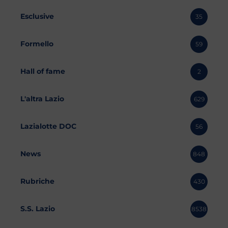
Esclusive
35
Formello
59
Hall of fame
2
L'altra Lazio
629
Lazialotte DOC
56
News
848
Rubriche
430
S.S. Lazio
8538