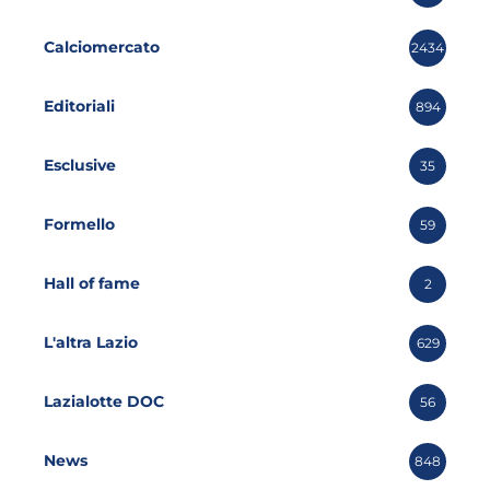
Calciomercato
2434
Editoriali
894
Esclusive
35
Formello
59
Hall of fame
2
L'altra Lazio
629
Lazialotte DOC
56
News
848