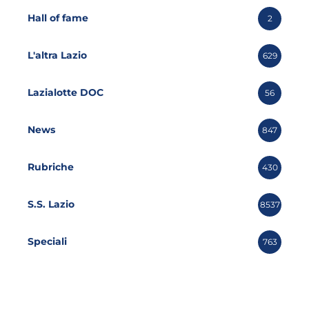
Hall of fame
2
L'altra Lazio
629
Lazialotte DOC
56
News
847
Rubriche
430
S.S. Lazio
8537
Speciali
763