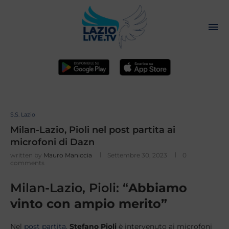
S.S. Lazio
Milan-Lazio, Pioli nel post partita ai
microfoni di Dazn
written by
Mauro Maniccia
Settembre 30, 2023
0
comments
Milan-Lazio, Pioli: “
Abbiamo
vinto con ampio merito”
Nel
post partita
,
Stefano Pioli
è intervenuto ai microfoni