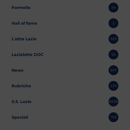
Formello
59
Hall of fame
2
L'altra Lazio
629
Lazialotte DOC
56
News
847
Rubriche
430
S.S. Lazio
8538
Speciali
763