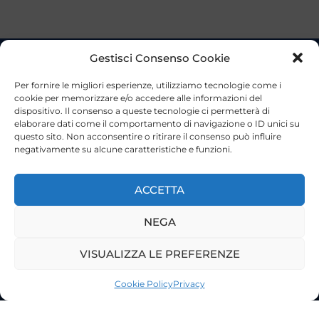
Gestisci Consenso Cookie
Per fornire le migliori esperienze, utilizziamo tecnologie come i
cookie per memorizzare e/o accedere alle informazioni del
dispositivo. Il consenso a queste tecnologie ci permetterà di
elaborare dati come il comportamento di navigazione o ID unici su
questo sito. Non acconsentire o ritirare il consenso può influire
negativamente su alcune caratteristiche e funzioni.
ACCETTA
NEGA
VISUALIZZA LE PREFERENZE
©2023 Tutti i diritti riservati
Lazio Live TV
Cookie Policy
Privacy
Testata Giornalistica - Autorizzazione Tribunale di Roma
n°85/2022 - Direttore Responsabile: Francesco Vergovich