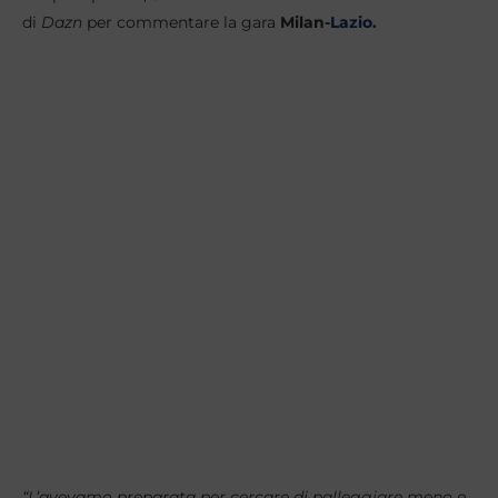
di
Dazn
per commentare la gara
Milan-
Lazio
.
“L’avevamo preparata per cercare di palleggiare meno e