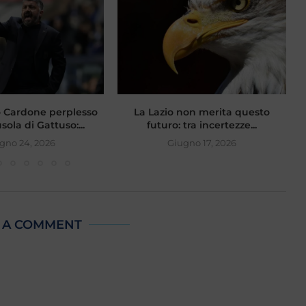
io Cardone perplesso
La Lazio non merita questo
L
sola di Gattuso:...
futuro: tra incertezze...
gno 24, 2026
Giugno 17, 2026
 A COMMENT