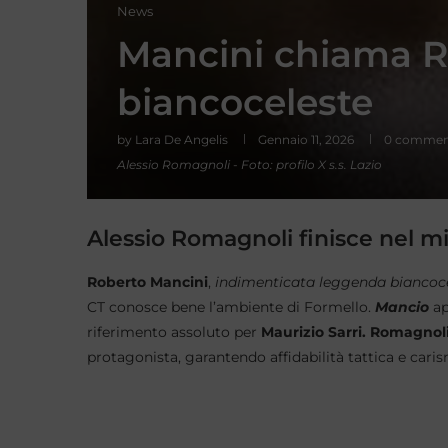
News
Mancini chiama 
biancoceleste
by
Lara De Angelis
Gennaio 11, 2026
0 commen
Alessio Romagnoli - Foto: profilo X s.s. Lazio
Alessio Romagnoli finisce nel mi
Roberto Mancini
,
indimenticata leggenda biancoc
CT conosce bene l’ambiente di Formello.
Mancio
ap
riferimento assoluto per
Maurizio Sarri. Romagnol
protagonista, garantendo affidabilità tattica e caris