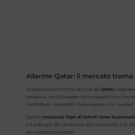
Allarme Qatar: il mercato trema
La
potenza economica
dei club del
Qatar,
rappresen
società di calcio Europee. Molte squadre storiche te
contrattuali impossibili da pareggiare con i budget 
Questa
massiccia fuga di talenti verso la penisol
e il prestigio dei campionati più
importanti.
L’ Ex b
per la prossima estate.