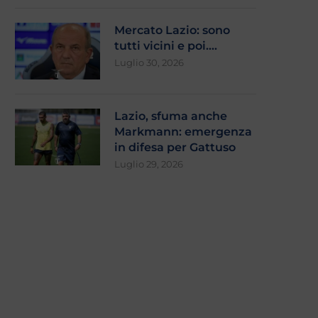
Mercato Lazio: sono
tutti vicini e poi….
Luglio 30, 2026
Lazio, sfuma anche
azio, Mignogna e lo scudetto del
L’estremo atto d’amore: 
1915: la...
dall’Olimpico, sempre al f
Markmann: emergenza
in difesa per Gattuso
Giugno 12, 2026
Giugno 8, 2026
Luglio 29, 2026