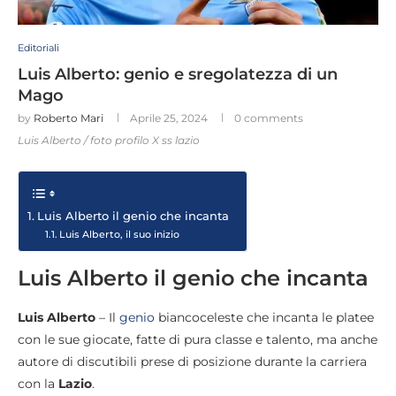
Editoriali
Luis Alberto: genio e sregolatezza di un
Mago
by
Roberto Mari
Aprile 25, 2024
0 comments
Luis Alberto / foto profilo X ss lazio
Luis Alberto il genio che incanta
Luis Alberto, il suo inizio
Luis Alberto il genio che incanta
Luis Alberto
– Il
genio
biancoceleste che incanta le platee
con le sue giocate, fatte di pura classe e talento, ma anche
autore di discutibili prese di posizione durante la carriera
con la
Lazio
.