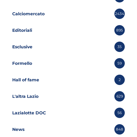
Calciomercato
2434
Editoriali
895
Esclusive
35
Formello
59
Hall of fame
2
L'altra Lazio
629
Lazialotte DOC
56
News
848