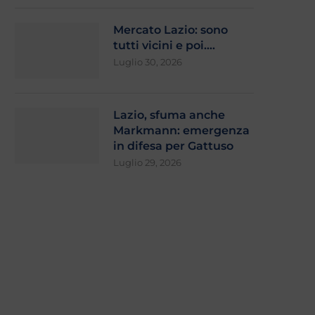
Mercato Lazio: sono
tutti vicini e poi….
Luglio 30, 2026
Lazio, sfuma anche
Markmann: emergenza
in difesa per Gattuso
Luglio 29, 2026
laminio, stretta finale: si attende
Zaccagni e Ratkov pi
l’esito
l’Ascoli (2-1). Gattuso: “Con