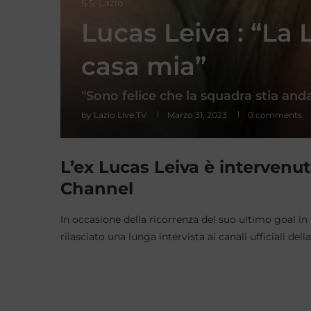
S.S. Lazio
Lucas Leiva : “La
casa mia”
"Sono felice che la squadra stia anda
by
Lazio Live TV
Marzo 31, 2023
0 comments
L’ex Lucas Leiva è intervenut
Channel
In occasione della ricorrenza del suo ultimo goal i
rilasciato una lunga intervista ai canali ufficiali della