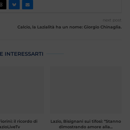
next post
Calcio, la Lazialità ha un nome: Giorgio Chinaglia.
E INTERESSARTI
orini: il ricordo di
Lazio, Bisignani sui tifosi: “Stanno
F
azioLiveTv
dimostrando amore alla...