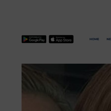
HOME
N