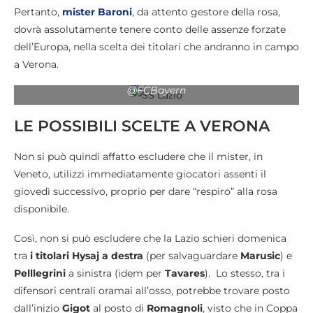
Pertanto,
mister Baroni
, da attento gestore della rosa,
dovrà assolutamente tenere conto delle assenze forzate
dell’Europa, nella scelta dei titolari che andranno in campo
a Verona.
Arijon Ibrahimovic / Profilo X FC Bayern Munchen
@FCBayern
LE POSSIBILI SCELTE A VERONA
Non si può quindi affatto escludere che il mister, in
Veneto, utilizzi immediatamente giocatori assenti il
giovedì successivo, proprio per dare “respiro” alla rosa
disponibile.
Così, non si può escludere che la Lazio schieri domenica
tra
i titolari Hysaj a destra
(per salvaguardare
Marusic
) e
Pelllegrini
a sinistra (idem per
Tavares
). Lo stesso, tra i
difensori centrali oramai all’osso, potrebbe trovare posto
dall’inizio
Gigot
al posto di
Romagnoli
, visto che in Coppa