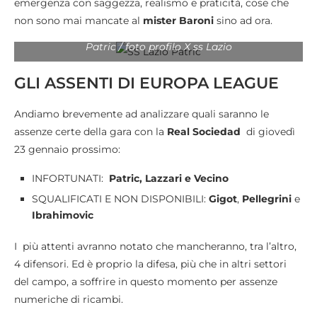
emergenza con saggezza, realismo e praticità, cose che
non sono mai mancate al
mister Baroni
sino ad ora.
Patric / foto profilo X ss Lazio
GLI ASSENTI DI EUROPA LEAGUE
Andiamo brevemente ad analizzare quali saranno le
assenze certe della gara con la
Real Sociedad
di giovedì
23 gennaio prossimo:
INFORTUNATI:
Patric, Lazzari e Vecino
SQUALIFICATI E NON DISPONIBILI:
Gigot
,
Pellegrini
e
Ibrahimovic
I più attenti avranno notato che mancheranno, tra l’altro,
4 difensori. Ed è proprio la difesa, più che in altri settori
del campo, a soffrire in questo momento per assenze
numeriche di ricambi.