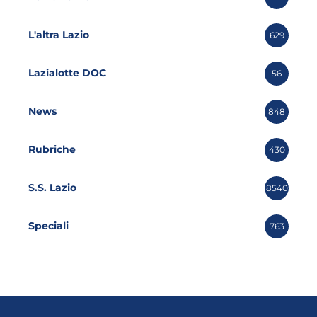
L'altra Lazio
629
Lazialotte DOC
56
News
848
Rubriche
430
S.S. Lazio
8540
Speciali
763