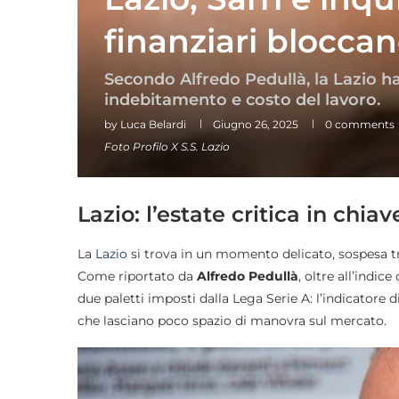
finanziari bloccan
Secondo Alfredo Pedullà, la Lazio ha 
indebitamento e costo del lavoro.
by
Luca Belardi
Giugno 26, 2025
0 comments
Foto Profilo X S.S. Lazio
Lazio: l’estate critica in chi
La
Lazio
si trova in un momento delicato, sospesa tra
Come riportato da
Alfredo Pedullà
, oltre all’indic
due paletti imposti dalla Lega Serie A: l’indicatore 
che lasciano poco spazio di manovra sul mercato.