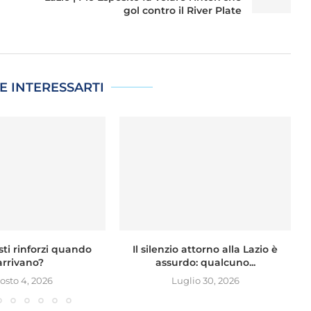
gol contro il River Plate
E INTERESSARTI
sti rinforzi quando
Il silenzio attorno alla Lazio è
arrivano?
assurdo: qualcuno...
osto 4, 2026
Luglio 30, 2026