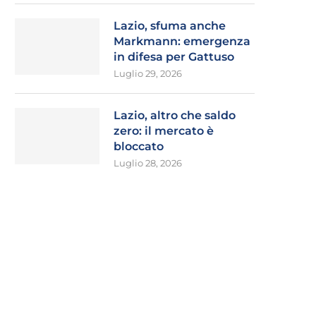
Lazio, sfuma anche
Markmann: emergenza
in difesa per Gattuso
Luglio 29, 2026
Lazio, altro che saldo
zero: il mercato è
bloccato
Luglio 28, 2026
Lotito, è il momento di lasciare la
La Lazio non ha più appea
Lazio
l’attuale...
Luglio 29, 2026
Luglio 29, 2026