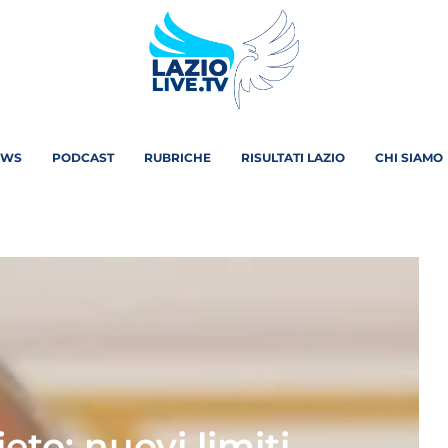
EWS
PODCAST
RUBRICHE
RISULTATI LAZIO
CHI SIAMO
ieto: nuovi limiti