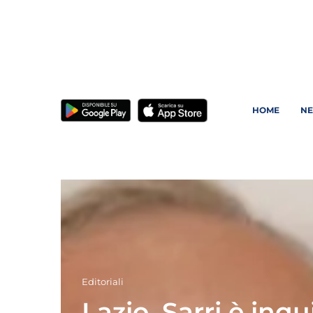
HOME
N
Editoriali
Lazio, Sarri è inqu