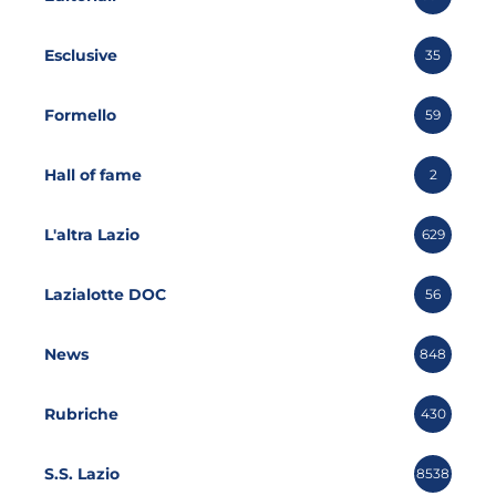
Esclusive
35
Formello
59
Hall of fame
2
L'altra Lazio
629
Lazialotte DOC
56
News
848
Rubriche
430
S.S. Lazio
8538