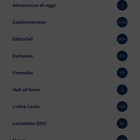
Almanacco di oggi
2
Calciomercato
2432
Editoriali
894
Esclusive
35
Formello
59
Hall of fame
2
L'altra Lazio
629
Lazialotte DOC
56