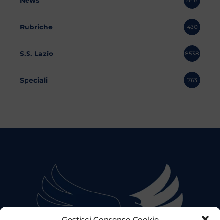
News
848
Rubriche
430
S.S. Lazio
8538
Speciali
763
Gestisci Consenso Cookie