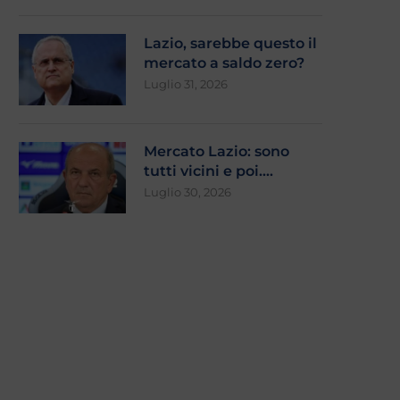
Lazio, sarebbe questo il
mercato a saldo zero?
La Lazio non merita questo
Lazio, Mignogna e lo scud
Luglio 31, 2026
futuro: tra incertezze...
1915: la...
Giugno 17, 2026
Giugno 12, 2026
Mercato Lazio: sono
tutti vicini e poi….
Luglio 30, 2026