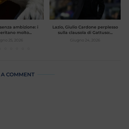
senza ambizione: i
Lazio, Giulio Cardone perplesso
meritano molto...
sulla clausola di Gattuso:...
gno 25, 2026
Giugno 24, 2026
 A COMMENT