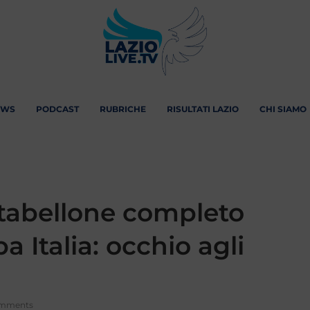
EWS
PODCAST
RUBRICHE
RISULTATI LAZIO
CHI SIAMO
l tabellone completo
 Italia: occhio agli
omments