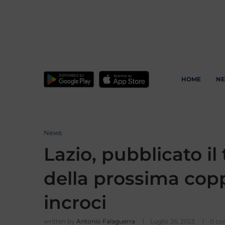
HOME
N
News
Lazio, pubblicato i
della prossima coppa
incroci
written by
Antonio Falaguerra
Luglio 26, 2023
0 c