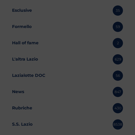
Esclusive
35
Formello
59
Hall of fame
2
L'altra Lazio
629
Lazialotte DOC
56
News
847
Rubriche
430
S.S. Lazio
8538