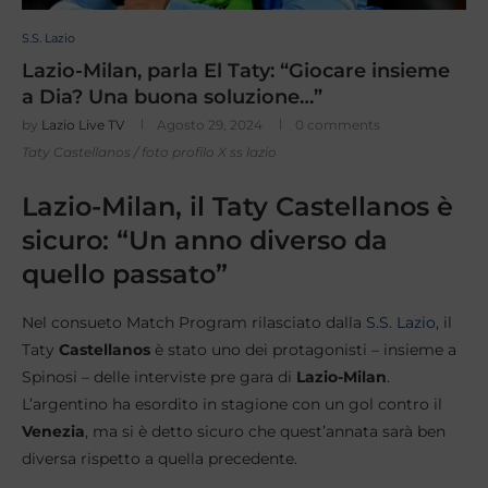
S.S. Lazio
Lazio-Milan, parla El Taty: “Giocare insieme
a Dia? Una buona soluzione…”
by
Lazio Live TV
Agosto 29, 2024
0 comments
Taty Castellanos / foto profilo X ss lazio
Lazio-Milan, il Taty Castellanos è
sicuro: “Un anno diverso da
quello passato”
Nel consueto Match Program rilasciato dalla
S.S. Lazio
, il
Taty
Castellanos
è stato uno dei protagonisti – insieme a
Spinosi – delle interviste pre gara di
Lazio-Milan
.
L’argentino ha esordito in stagione con un gol contro il
Venezia
, ma si è detto sicuro che quest’annata sarà ben
diversa rispetto a quella precedente.