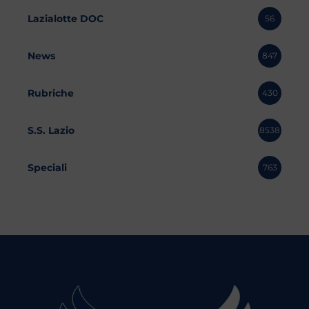
Lazialotte DOC
56
News
847
Rubriche
430
S.S. Lazio
8538
Speciali
763