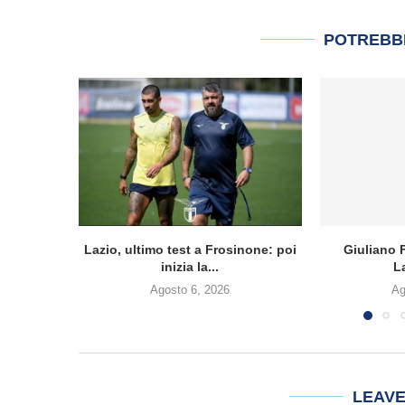
POTREBB
Lazio, ultimo test a Frosinone: poi
Giuliano F
inizia la...
L
Agosto 6, 2026
Ag
LEAV