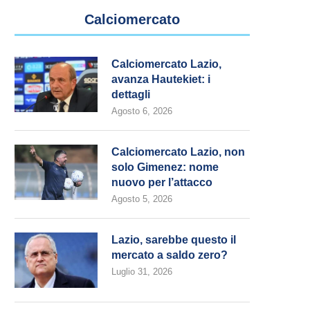
Calciomercato
Calciomercato Lazio,
avanza Hautekiet: i
dettagli
Agosto 6, 2026
Calciomercato Lazio, non
solo Gimenez: nome
nuovo per l’attacco
Flaminio, stretta finale: si attende
Zaccagni e Ratkov piegano 
Agosto 5, 2026
l’esito
(2-1). Gattuso: “Content
Agosto 4, 2026
Agosto 3, 2026
Lazio, sarebbe questo il
mercato a saldo zero?
Luglio 31, 2026