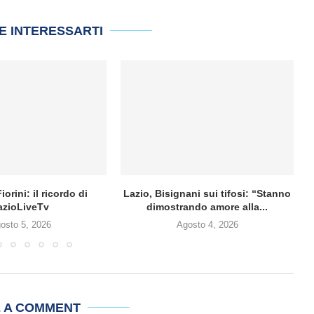
E INTERESSARTI
iorini: il ricordo di
Lazio, Bisignani sui tifosi: “Stanno
azioLiveTv
dimostrando amore alla...
osto 5, 2026
Agosto 4, 2026
E A COMMENT