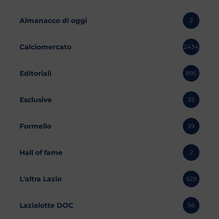
Almanacco di oggi
2
Calciomercato
2434
Editoriali
895
Esclusive
35
Formello
59
Hall of fame
2
L'altra Lazio
629
Lazialotte DOC
56