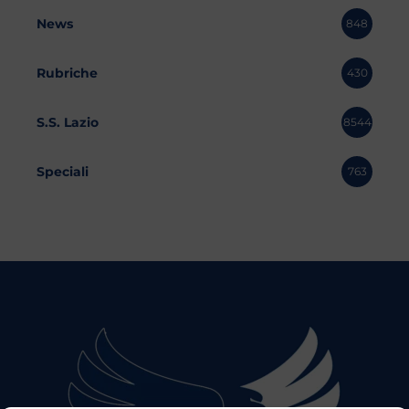
News
848
Rubriche
430
S.S. Lazio
8544
Speciali
763