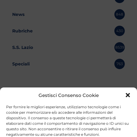
News
848
Rubriche
430
S.S. Lazio
8539
Speciali
763
Gestisci Consenso Cookie
Per fornire le migliori esperienze, utilizziamo tecnologie come i
cookie per memorizzare e/o accedere alle informazioni del
dispositivo. Il consenso a queste tecnologie ci permetterà di
elaborare dati come il comportamento di navigazione o ID unici su
questo sito. Non acconsentire o ritirare il consenso può influire
negativamente su alcune caratteristiche e funzioni.
©2023 Tutti i diritti riservati
Lazio Live TV