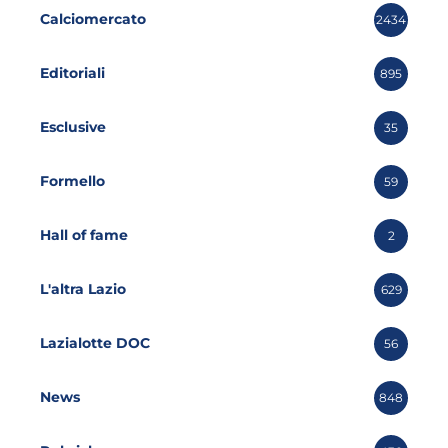
Calciomercato
2434
Editoriali
895
Esclusive
35
Formello
59
Hall of fame
2
L'altra Lazio
629
Lazialotte DOC
56
News
848