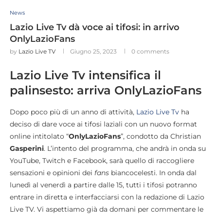
News
Lazio Live Tv dà voce ai tifosi: in arrivo
OnlyLazioFans
by
Lazio Live TV
Giugno 25, 2023
0 comments
Lazio Live Tv intensifica il
palinsesto: arriva OnlyLazioFans
Dopo poco più di un anno di attività,
Lazio Live Tv
ha
deciso di dare voce ai tifosi laziali con un nuovo format
online intitolato “
OnlyLazioFans
”, condotto da Christian
Gasperini
. L’intento del programma, che andrà in onda su
YouTube, Twitch e Facebook, sarà quello di raccogliere
sensazioni e opinioni dei
fans
biancocelesti. In onda dal
lunedì al venerdì a partire dalle 15, tutti i tifosi potranno
entrare in diretta e interfacciarsi con la redazione di Lazio
Live TV. Vi aspettiamo già da domani per commentare le