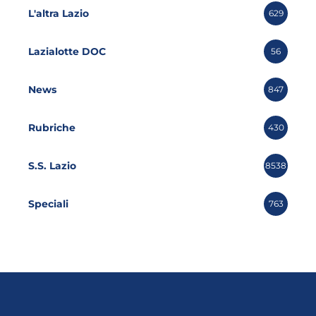
L'altra Lazio
629
Lazialotte DOC
56
News
847
Rubriche
430
S.S. Lazio
8538
Speciali
763