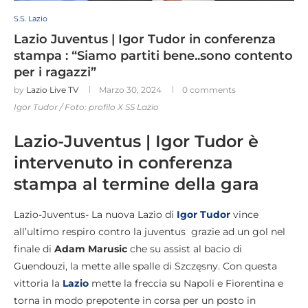
S.S. Lazio
Lazio Juventus | Igor Tudor in conferenza
stampa : “Siamo partiti bene..sono contento
per i ragazzi”
by
Lazio Live TV
Marzo 30, 2024
0 comments
Igor Tudor / Foto: profilo X SS Lazio
Lazio-Juventus | Igor Tudor è
intervenuto in conferenza
stampa al termine della gara
Lazio-Juventus- La nuova Lazio di
Igor Tudor
vince
all’ultimo respiro contro la juventus grazie ad un gol nel
finale di
Adam Marusic
che su assist al bacio di
Guendouzi, la mette alle spalle di Szczęsny. Con questa
vittoria la
Lazio
mette la freccia su Napoli e Fiorentina e
torna in modo prepotente in corsa per un posto in