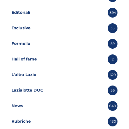
Editoriali
894
Esclusive
35
Formello
59
Hall of fame
2
L'altra Lazio
629
Lazialotte DOC
56
News
848
Rubriche
430