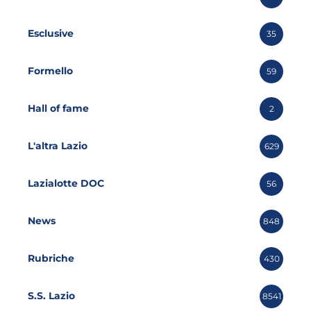
Esclusive
35
Formello
59
Hall of fame
2
L'altra Lazio
629
Lazialotte DOC
56
News
848
Rubriche
430
S.S. Lazio
8541