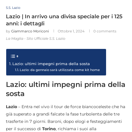
S.S. Lazio
Lazio | In arrivo una divisa speciale per i 125
anni: i dettagli
by
Giammarco Moriconi
Ottobre 1, 2024
0 comments
La Maglia - Sito Ufficiale S.S. Lazio
Lazio: ultimi impegni prima della sosta
Lazio: da gennaio sarà utilizzata come kit home
Lazio: ultimi impegni prima della
sosta
Lazio
– Entra nel vivo il tour de force biancoceleste che ha
già superato a grandi falcate la fase turbolenta delle tre
trasferte in 7 giorni. Baroni, dopo elogi e festeggiamenti
per il successo di
Torino
, richiama i suoi alla