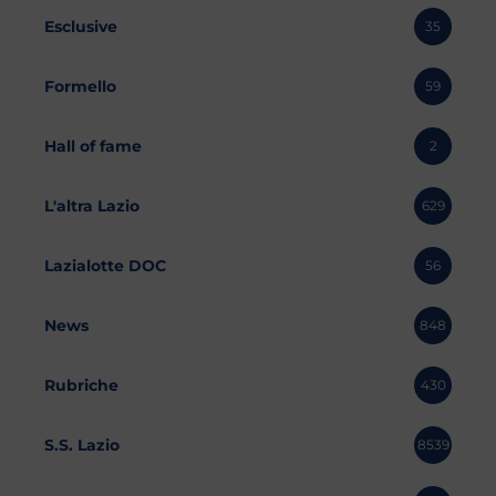
Esclusive
35
Formello
59
Hall of fame
2
L'altra Lazio
629
Lazialotte DOC
56
News
848
Rubriche
430
S.S. Lazio
8539