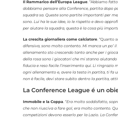
Il Rammarico dell’Europa League
. “Abbiamo
fatto
dobbiamo pensare alla Conference, partita dopo part
squadra sa.
Queste sono partite importanti per me,
sono. Lui ha le sue idee, io le rispetto e devo appr
per aiutare la squadra, questa è la cosa più import
La crescita giornaliera come calciatore
. “Quanto
s
difensiva, sono molto contento. Mi manca un po’ i
allenamento sto crescendo tanto anche per i giocator
della rosa sono i giocatori che mi stanno aiutando 
fiducia e reso facile l’inserimento qui. Li ringrazio 
ogni allenamento e, avere la testa in partita, ti fa u
non è facile, devi stare subito dentro la partita, att
La Conference League é un obiet
Immobile e la Coppa
. “
Era molto soddisfatto, sopr
che non riusciva a fare gol, era molto contento.
Que
competizioni devono esserlo per la Lazio. La Confe