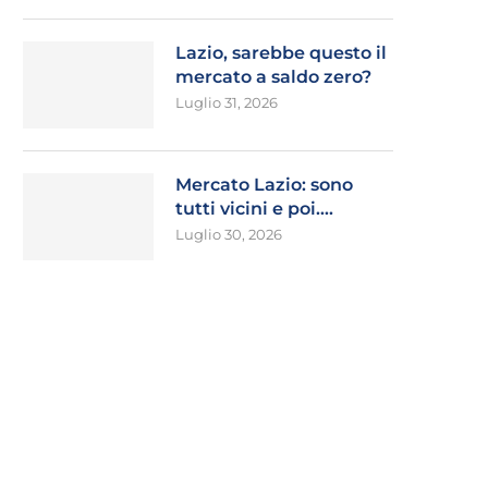
Lazio, sarebbe questo il
mercato a saldo zero?
Luglio 31, 2026
Mercato Lazio: sono
tutti vicini e poi….
Luglio 30, 2026
laminio, stretta finale: si attende
Zaccagni e Ratkov pi
l’esito
l’Ascoli (2-1). Gattuso: “Con
Agosto 4, 2026
Agosto 3, 2026