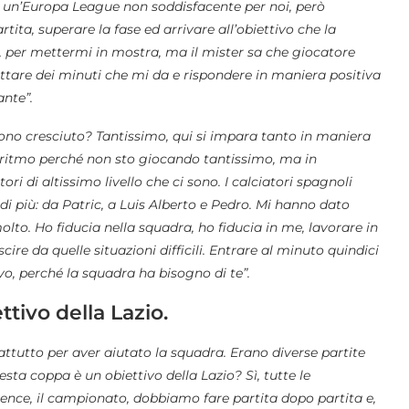
 un’Europa League non soddisfacente per noi, però
ita, superare la fase ed arrivare all’obiettivo che la
 per mettermi in mostra, ma il mister sa che giocatore
ofittare dei minuti che mi da e rispondere in maniera positiva
ante”.
ono cresciuto? Tantissimo, qui si impara tanto in maniera
l ritmo perché non sto giocando tantissimo, ma in
i di altissimo livello che ci sono. I calciatori spagnoli
di più: da Patric, a Luis Alberto e Pedro. Mi hanno dato
molto.
Ho fiducia nella squadra, ho fiducia in me, lavorare in
scire da quelle situazioni difficili. Entrare al minuto quindici
ivo, perché la squadra ha bisogno di te”.
tivo della Lazio.
attutto per aver aiutato la squadra. Erano diverse partite
sta coppa è un obiettivo della Lazio? Sì, tutte le
rence, il campionato, dobbiamo fare partita dopo partita e,