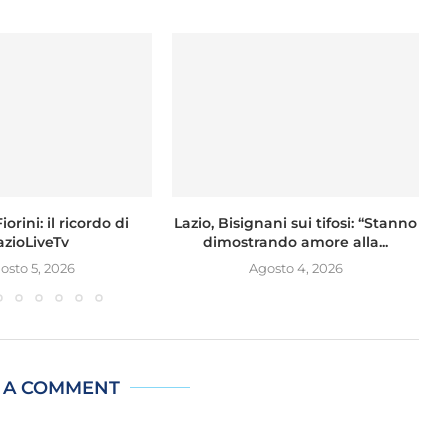
orini: il ricordo di
Lazio, Bisignani sui tifosi: “Stanno
F
azioLiveTv
dimostrando amore alla...
osto 5, 2026
Agosto 4, 2026
 A COMMENT