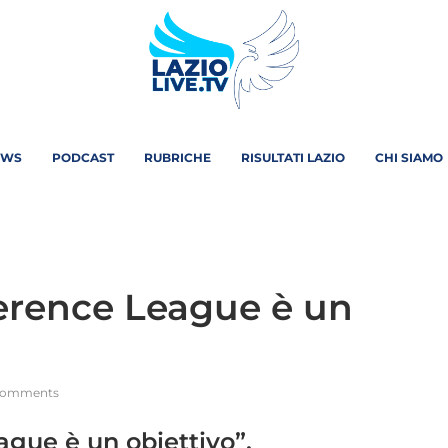
EWS
PODCAST
RUBRICHE
RISULTATI LAZIO
CHI SIAMO
nference League è un
comments
ague è un obiettivo”.