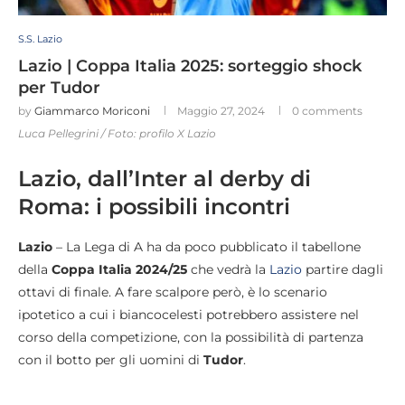
S.S. Lazio
Lazio | Coppa Italia 2025: sorteggio shock
per Tudor
by
Giammarco Moriconi
Maggio 27, 2024
0 comments
Luca Pellegrini / Foto: profilo X Lazio
Lazio, dall’Inter al derby di
Roma: i possibili incontri
Lazio
– La Lega di A ha da poco pubblicato il tabellone
della
Coppa Italia 2024/25
che vedrà la
Lazio
partire dagli
ottavi di finale. A fare scalpore però, è lo scenario
ipotetico a cui i biancocelesti potrebbero assistere nel
corso della competizione, con la possibilità di partenza
con il botto per gli uomini di
Tudor
.