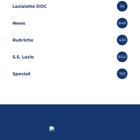
Lazialotte DOC
56
News
848
Rubriche
430
S.S. Lazio
8541
Speciali
763