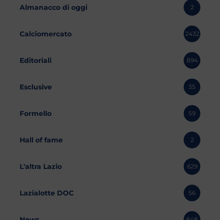
Almanacco di oggi
2
Calciomercato
2432
Editoriali
894
Esclusive
35
Formello
59
Hall of fame
2
L'altra Lazio
629
Lazialotte DOC
56
News
848