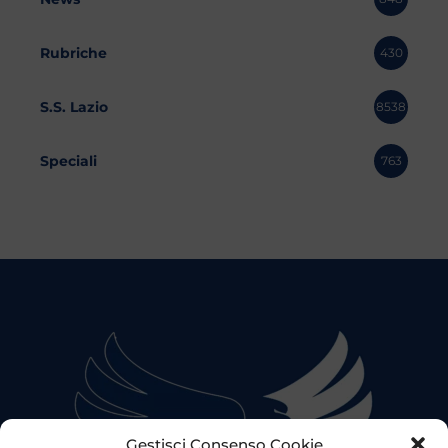
Rubriche
430
S.S. Lazio
8538
Speciali
763
Gestisci Consenso Cookie