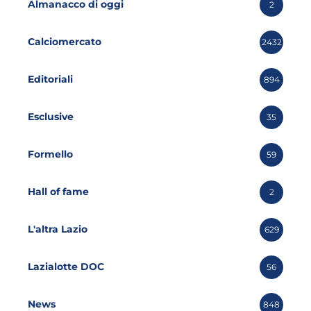
Almanacco di oggi
2
Calciomercato
2432
Editoriali
894
Esclusive
35
Formello
59
Hall of fame
2
L'altra Lazio
629
Lazialotte DOC
56
News
848