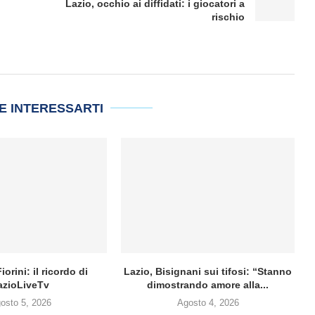
Lazio, occhio ai diffidati: i giocatori a
rischio
E INTERESSARTI
iorini: il ricordo di
Lazio, Bisignani sui tifosi: “Stanno
azioLiveTv
dimostrando amore alla...
osto 5, 2026
Agosto 4, 2026