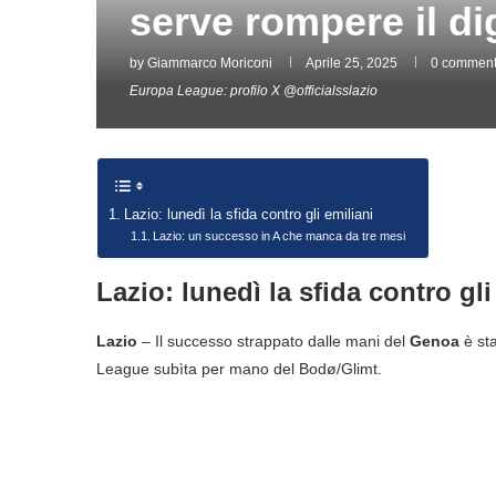
serve rompere il di
by
Giammarco Moriconi
Aprile 25, 2025
0 commen
Europa League: profilo X @officialsslazio
Lazio: lunedì la sfida contro gli emiliani
Lazio: un successo in A che manca da tre mesi
Lazio: lunedì la sfida contro gli
Lazio
– Il successo strappato dalle mani del
Genoa
è sta
League subìta per mano del Bodø/Glimt.