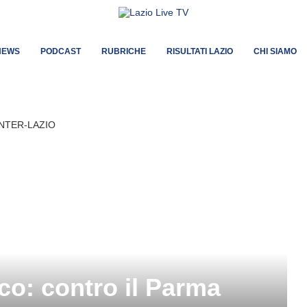
NEWS
PODCAST
RUBRICHE
RISULTATI LAZIO
CHI SIAMO
co: contro il Parma