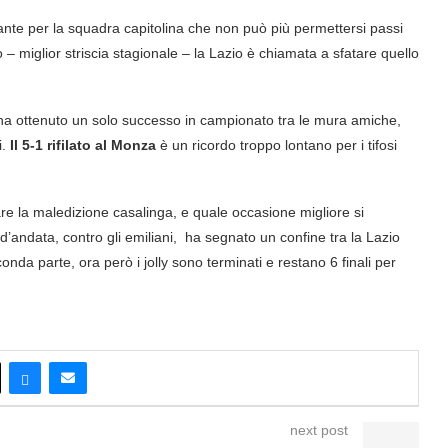
ante per la squadra capitolina che non può più permettersi passi
vo – miglior striscia stagionale – la Lazio è chiamata a sfatare quello
e ha ottenuto un solo successo in campionato tra le mura amiche,
i.
Il 5-1 rifilato al Monza
è un ricordo troppo lontano per i tifosi
are la maledizione casalinga, e quale occasione migliore si
’andata, contro gli emiliani, ha segnato un confine tra la Lazio
onda parte, ora però i jolly sono terminati e restano 6 finali per
next post