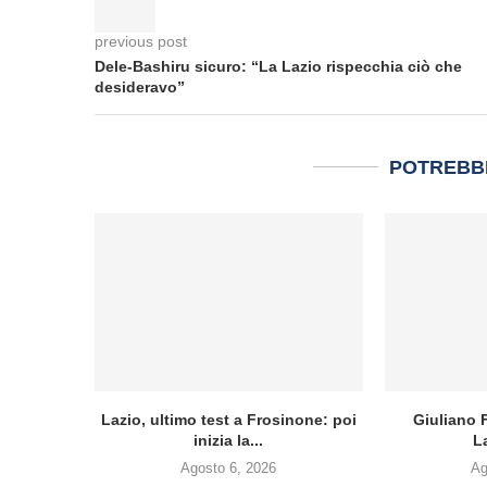
previous post
Dele-Bashiru sicuro: “La Lazio rispecchia ciò che
desideravo”
POTREBB
Lazio, ultimo test a Frosinone: poi
Giuliano F
inizia la...
L
Agosto 6, 2026
Ag