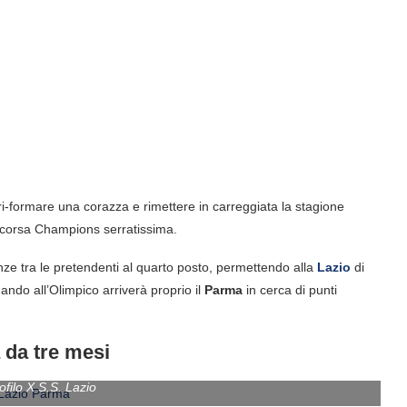
 ri-formare una corazza e rimettere in carreggiata la stagione
a corsa Champions serratissima.
anze tra le pretendenti al quarto posto, permettendo alla
Lazio
di
ando all’Olimpico arriverà proprio il
Parma
in cerca di punti
 da tre mesi
ofilo X S.S. Lazio