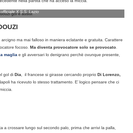
ecedente nella partita che ha acceso la miccia.
 ufficiale X S.S. Lazio
NDOUZI
arcigno ma mai falloso in maniera eclatante e gratuita. Carattere
ocatore focoso.
Ma diventa provocatore solo se provocato
.
ua maglia
e gli avversari lo denigrano perchè ovunque presente,
l gol di
Dia
, il francese si girasse cercando proprio
Di Lorenzo,
poli ha ricevuto lo stesso trattamento. E’ logico pensare che ci
miccia.
ta a crossare lungo sul secondo palo, prima che arrivi la palla,