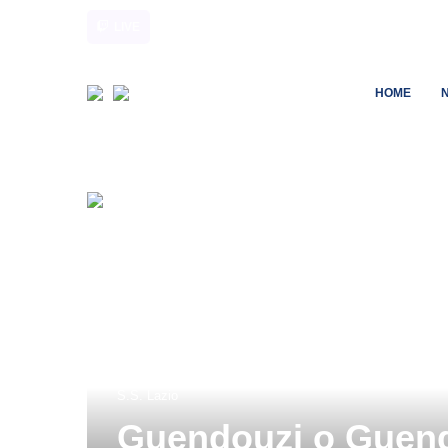
LIVE
HOME
S.S. Lazio
Guendouzi o Guendo