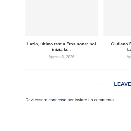
Lazio, ultimo test a Frosinone: poi
Giuliano F
inizia la...
L
Agosto 6, 2026
Ag
LEAV
Devi essere
connesso
per inviare un commento.