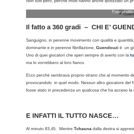
Non tutti però, perchè molti hanno anche ipotizzato un pr
Foto profilo
Il fatto a 360 gradi – CHI E’ GUE
Sanguigno, in perenne movimento con qualità e quantità, 
dominante e in perenne fibrillazione,
Guendouzi
è un gi
Uno di quei giocatori che speri sempre di averlo con la
t
ma lo vorrebbero al loro fianco.
Ecco perchè sembrava proprio strano che al momento de
provocandolo in quel modo. Nessun altro giocatore del Na
fosse stato in precedenza un qualcosa che ha acceso la 
E INFATTI IL TUTTO NASCE…
Al minuto 83,45. Mentre
Tchauna
dalla destra si appres