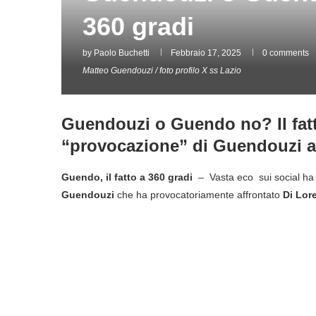
360 gradi
by
Paolo Buchetti
Febbraio 17, 2025
0 comments
Matteo Guendouzi / foto profilo X ss Lazio
Guendouzi o Guendo no? Il fatto
“provocazione” di Guendouzi al
Guendo, il fatto a 360 gradi
– Vasta eco sui social ha fa
Guendouzi
che ha provocatoriamente affrontato
Di Lor