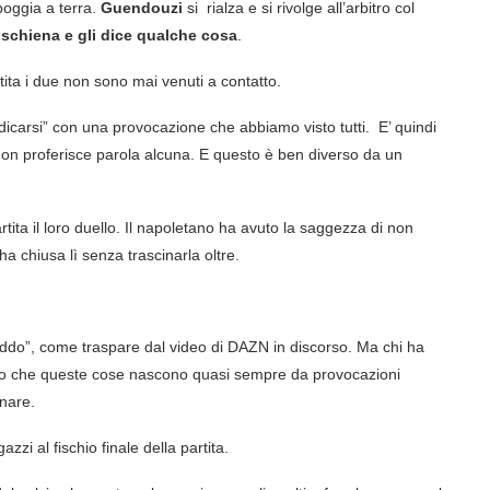
poggia a terra.
Guendouzi
si rialza e si rivolge all’arbitro col
a schiena e gli dice qualche cosa
.
rtita i due non sono mai venuti a contatto.
icarsi” con una provocazione che abbiamo visto tutti. E’ quindi
on proferisce parola alcuna. E questo è ben diverso da un
tita il loro duello. Il napoletano ha avuto la saggezza di non
ha chiusa lì senza trascinarla oltre.
ddo”, come traspare dal video di DAZN in discorso. Ma chi ha
nissimo che queste cose nascono quasi sempre da provocazioni
nare.
zi al fischio finale della partita.