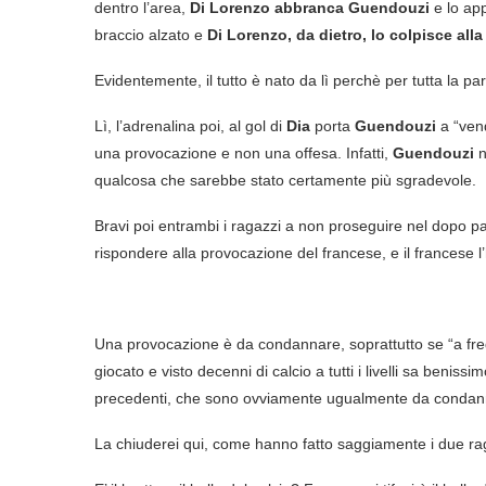
dentro l’area,
Di Lorenzo abbranca Guendouzi
e lo ap
braccio alzato e
Di Lorenzo, da dietro, lo colpisce all
Evidentemente, il tutto è nato da lì perchè per tutta la pa
Lì, l’adrenalina poi, al gol di
Dia
porta
Guendouzi
a “vend
una provocazione e non una offesa. Infatti,
Guendouzi
n
qualcosa che sarebbe stato certamente più sgradevole.
Bravi poi entrambi i ragazzi a non proseguire nel dopo par
rispondere alla provocazione del francese, e il francese l’
Una provocazione è da condannare, soprattutto se “a fre
giocato e visto decenni di calcio a tutti i livelli sa be
precedenti, che sono ovviamente ugualmente da condan
La chiuderei qui, come hanno fatto saggiamente i due ragaz