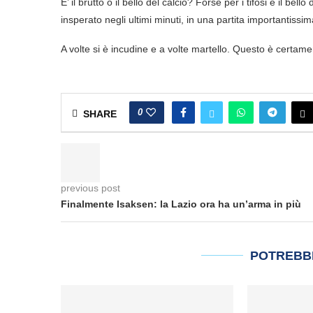
E’ il brutto o il bello del calcio? Forse per i tifosi è il bel
insperato negli ultimi minuti, in una partita importantissim
A volte si è incudine e a volte martello. Questo è certam
0
SHARE
previous post
Finalmente Isaksen: la Lazio ora ha un’arma in più
POTREBB