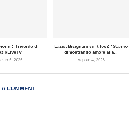
iorini: il ricordo di
Lazio, Bisignani sui tifosi: “Stanno
azioLiveTv
dimostrando amore alla...
osto 5, 2026
Agosto 4, 2026
E A COMMENT