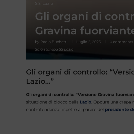
S.S. Lazio
Gli organi di contr
Gravina fuorviante
by
Paolo Buchetti
Luglio 2, 2025
0 comments
Sala stampa SS Lazio
Gli organi di controllo: “Versi
Lazio…”
Gli organi di controllo: “Versione Gravina fuorvia
situazione di blocco della
Lazio
. Oppure una crepa n
controtendenza rispetto al parere del
presidente d