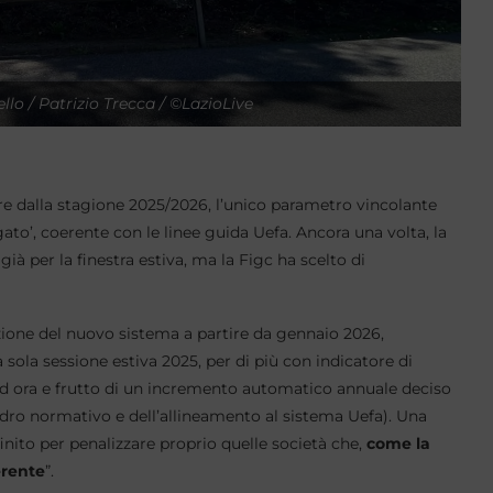
llo / Patrizio Trecca / ©LazioLive
ire dalla stagione 2025/2026, l’unico parametro vincolante
gato’, coerente con le linee guida Uefa. Ancora una volta, la
ià per la finestra estiva, ma la Figc ha scelto di
ozione del nuovo sistema a partire da gennaio 2026,
sola sessione estiva 2025, per di più con indicatore di
o ad ora e frutto di un incremento automatico annuale deciso
dro normativo e dell’allineamento al sistema Uefa). Una
nito per penalizzare proprio quelle società che,
come la
erente
”.