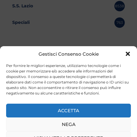
S.S. Lazio
8538
Speciali
763
Gestisci Consenso Cookie
Per fornire le migliori esperienze, utilizziamo tecnologie come i
cookie per memorizzare e/o accedere alle informazioni del
dispositivo. Il consenso a queste tecnologie ci permetterà di
elaborare dati come il comportamento di navigazione o ID unici su
questo sito. Non acconsentire o ritirare il consenso può influire
negativamente su alcune caratteristiche e funzioni.
©2023 Tutti i diritti riservati
Lazio Live TV
Testata Giornalistica - Autorizzazione Tribunale di Roma
ACCETTA
n°85/2022 - Direttore Responsabile: Francesco Vergovich
NEGA
Privacy
|
Pubblicità
|
Termini e Condizioni
|
Cookie