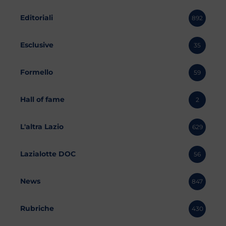
Editoriali
892
Esclusive
35
Formello
59
Hall of fame
2
L'altra Lazio
629
Lazialotte DOC
56
News
847
Rubriche
430