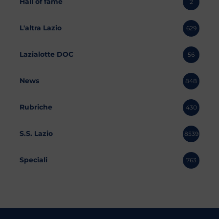
Hall of fame
2
L'altra Lazio
629
Lazialotte DOC
56
News
848
Rubriche
430
S.S. Lazio
8539
Speciali
763