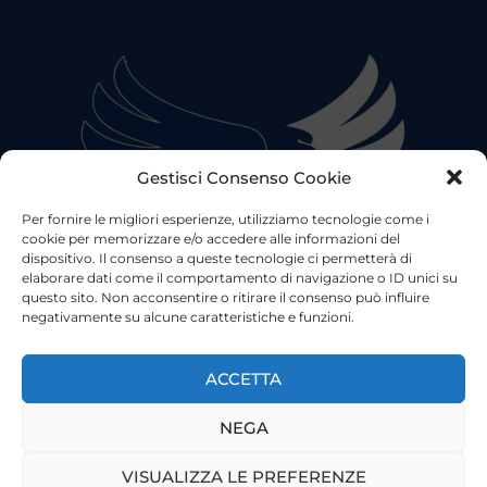
Gestisci Consenso Cookie
Per fornire le migliori esperienze, utilizziamo tecnologie come i
cookie per memorizzare e/o accedere alle informazioni del
dispositivo. Il consenso a queste tecnologie ci permetterà di
elaborare dati come il comportamento di navigazione o ID unici su
questo sito. Non acconsentire o ritirare il consenso può influire
negativamente su alcune caratteristiche e funzioni.
©2023 Tutti i diritti riservati
Lazio Live TV
Testata Giornalistica - Autorizzazione Tribunale di Roma
ACCETTA
n°85/2022 - Direttore Responsabile: Francesco Vergovich
NEGA
Privacy
|
Pubblicità
|
Termini e Condizioni
|
Cookie
VISUALIZZA LE PREFERENZE