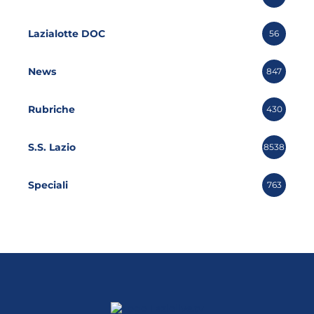
Lazialotte DOC
56
News
847
Rubriche
430
S.S. Lazio
8538
Speciali
763