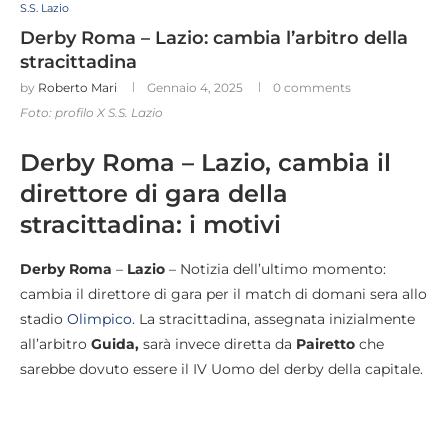
S.S. Lazio
Derby Roma – Lazio: cambia l’arbitro della
stracittadina
by
Roberto Mari
Gennaio 4, 2025
0 comments
Foto: profilo X S.S. Lazio
Derby Roma – Lazio, cambia il
direttore di gara della
stracittadina: i motivi
Derby Roma
–
Lazio
– Notizia dell’ultimo momento:
cambia il direttore di gara per il match di domani sera allo
stadio
Olimpico.
La stracittadina, assegnata inizialmente
all’arbitro
Guida,
sarà invece diretta da
Pairetto
che
sarebbe dovuto essere il IV Uomo del derby della capitale.