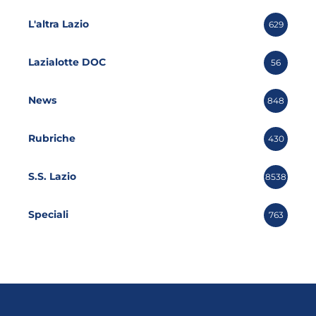
L'altra Lazio
629
Lazialotte DOC
56
News
848
Rubriche
430
S.S. Lazio
8538
Speciali
763