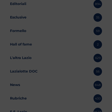
Editoriali
894
Esclusive
35
Formello
59
Hall of fame
2
L'altra Lazio
629
Lazialotte DOC
56
News
848
Rubriche
430
S.S. Lazio
8538