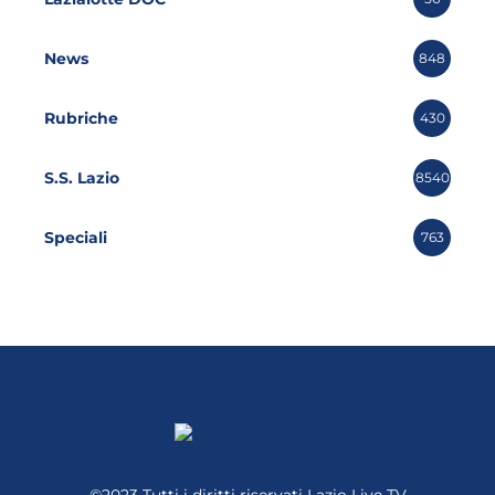
News
848
Rubriche
430
S.S. Lazio
8540
Speciali
763