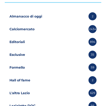
Almanacco di oggi
2
Calciomercato
2434
Editoriali
894
Esclusive
35
Formello
59
Hall of fame
2
L'altra Lazio
629
Lazialotte DOC
56