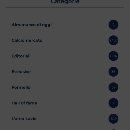
Categorie
Almanacco di oggi
2
Calciomercato
2432
Editoriali
894
Esclusive
35
Formello
59
Hall of fame
2
L'altra Lazio
629