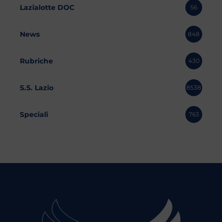
Lazialotte DOC
56
News
848
Rubriche
430
S.S. Lazio
8538
Speciali
763